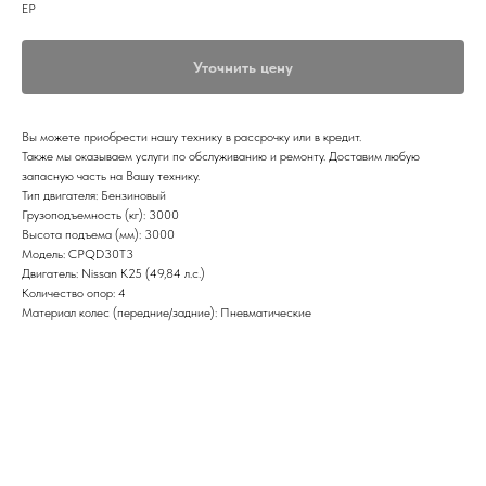
EP
Уточнить цену
Вы можете приобрести нашу технику в рассрочку или в кредит.
Также мы оказываем услуги по обслуживанию и ремонту. Доставим любую
запасную часть на Вашу технику.
Тип двигателя: Бензиновый
Грузоподъемность (кг): 3000
Высота подъема (мм): 3000
Модель: CPQD30T3
Двигатель: Nissan K25 (49,84 л.с.)
Количество опор: 4
Материал колес (передние/задние): Пневматические