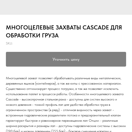
МНОГОЦЕЛЕВЫЕ ЗАХВАТЫ CASCADE ДЛЯ
ОБРАБОТКИ ГРУЗА
SKU:
Уточнить цену
Многоцелевой захват позволяет обрабатывать различные виды металлических,
деревянных ящиков (контейнеров), а так же кипы с прессованном материалом.
Существенно оптимизирует процесс погрузки, а так же позволяет исключить
использование паллет в процессе работы. Особенности многоцелевого захвата
Cascade - высокопрочная стальная рама - доступны для систем высокого и
низкого давления - тонкий профиль лап для удобства обработки груза в
ограниченном пространстве (в ряду) - отличная видимость через захват -
встроенные гидравлические разделители потока и предохранительный клапан
гарантируют быстрое и равномерное перемещение лап Опции: - различные
ширина раскрытия и размеры лап - доступны гидравлические системы с высоким
(190 бар) и низким давлением (155 бар) - боковое смещение каретки и