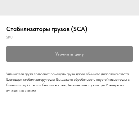
Стабилизаторы грузов (SCA)
SKU:
Уточнить цену
Удлинители груза позволяют помещать грузы далее обычного диапазона охвата.
Благодаря стабилизатору груза, Вы можете обрабатывать неустойчивые грузы с
большими удобством и безопасностью. Технические параметры Размеры по
отношению к земле