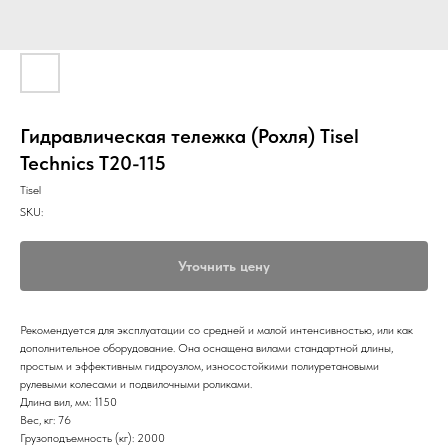
Гидравлическая тележка (Рохля) Tisel
Technics T20-115
Tisel
SKU:
Уточнить цену
Рекомендуется для эксплуатации со средней и малой интенсивностью, или как
дополнительное оборудование. Она оснащена вилами стандартной длины,
простым и эффективным гидроузлом, износостойкими полиуретановыми
рулевыми колесами и подвилочными роликами.
Длина вил, мм: 1150
Вес, кг: 76
Грузоподъемность (кг): 2000